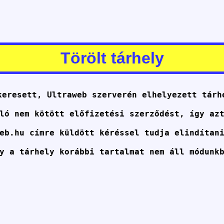
Törölt tárhely
keresett, Ultraweb szerverén elhelyezett tárh